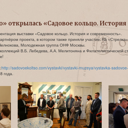
о» открылась «Садовое кольцо. История
ентация выставки «Садовое кольцо. История и современность».
артнёром проекта, в котором также приняли участие: КБ «Стрелк
Челнокова, Молодежная группа ОНФ Москвы.
 коллекций В.Б. Лебедева, А.А. Мелитоняна и Филателистической с
е!
:
http://sadovoekoltso.com/vystavki/vystavki-muzeya/vystavka-sadovoe-k
8 года.