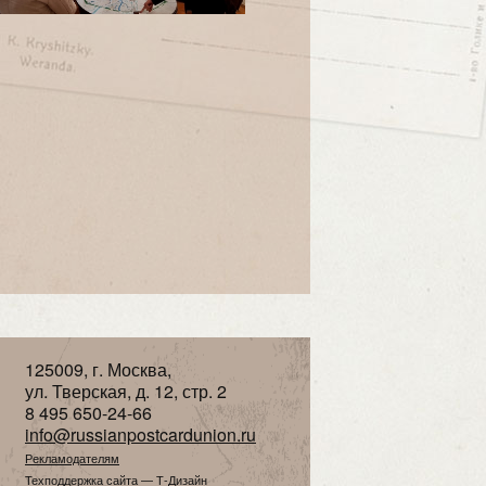
125009, г. Москва,
ул. Тверская, д. 12, стр. 2
8 495 650-24-66
info@russianpostcardunion.ru
Рекламодателям
Техподдержка сайта
— Т-Дизайн