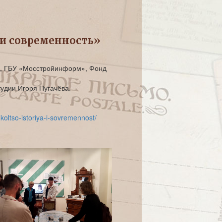
 и современность»
а», ГБУ «Мосстройинформ», Фонд
тудии Игоря Пугачёва.
oltso-istoriya-i-sovremennost/